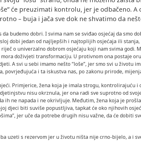
e” će preuzimati kontrolu, jer je odbačeno. A
rotno – buja i jača sve dok ne shvatimo da nešt
as da budemo dobri. I svima nam se sviđao osjećaj da smo dob
sloj dobi jedan od najljepših i najtoplijih osjećaja ili stanja
 je riječ o univerzalno dobrom osjećaju koji nam svima godi.
a, mora doživjeti transformaciju. U protivnom ona postaje o
djeti. A svi u sebi imamo nešto “loše”, jer smo svi u životu im
 povrjeđujuća i ta iskustva nas, po zakonu prirode, mijenja
jeći. Primjerice, žena koja je imala strogu, kontrolirajuću 
u djetinjstvu nisu okrznula, jer ona radi sve suprotno od svoj
ada ih ne napada i ne okrivljuje. Međutim, žena koja je prošl
oj djeci biti suviše popustljiva, tapkat će oko njihovih osje
ošima”, jer uče da potrebe drugih nisu važne, da će dobiti sv
reba uzeti s rezervom jer u životu ništa nije crno-bijelo, a i 