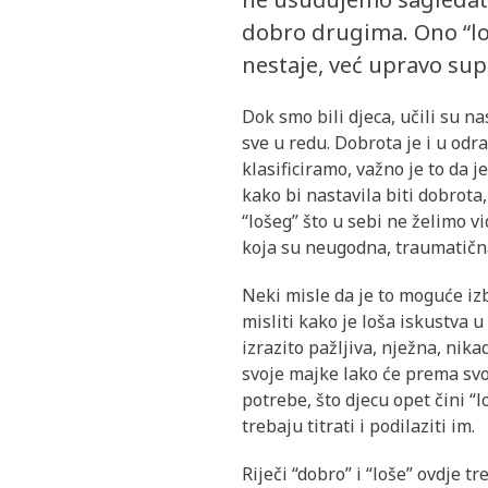
dobro drugima. Ono “loš
nestaje, već upravo sup
Dok smo bili djeca, učili su n
sve u redu. Dobrota je i u odra
klasificiramo, važno je to da
kako bi nastavila biti dobrot
“lošeg” što u sebi ne želimo vi
koja su neugodna, traumatična,
Neki misle da je to moguće izb
misliti kako je loša iskustva 
izrazito pažljiva, nježna, nik
svoje majke lako će prema svoj
potrebe, što djecu opet čini “l
trebaju titrati i podilaziti im.
Riječi “dobro” i “loše” ovdje t