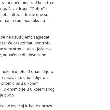
ka za buduću umjetničku crtu u
ja spašava druge. “Dobro” i
jeta, ali za odrasle one su
 u nama samima, tako i u
o se ne usuđujemo sagledati
loše” će preuzimati kontrolu,
vo suprotno – buja i jača sve
e, odbačene dijelove sebe
o u nekom dijelu. U onom dijelu
za nas. Ili u onom dijelu u
u onom dijelu u kojem
 Ili u onom dijelu u kojem zbog
je puno.
iako je osjećaj krivnje upravo