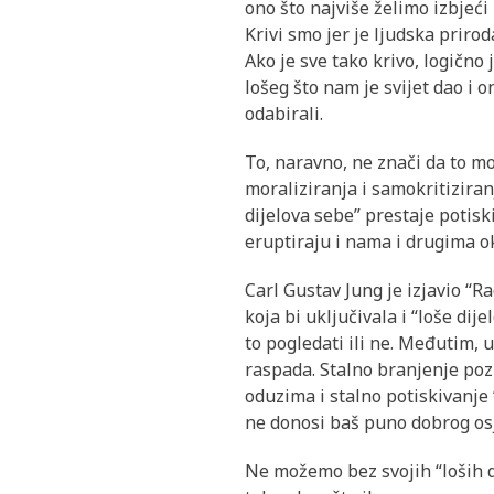
ono što najviše želimo izbjeći i
Krivi smo jer je ljudska priro
Ako je sve tako krivo, logično j
lošeg što nam je svijet dao i 
odabirali.
To, naravno, ne znači da to mo
moraliziranja i samokritizira
dijelova sebe” prestaje potisk
eruptiraju i nama i drugima o
Carl Gustav Jung je izjavio “Ra
koja bi uključivala i “loše dije
to pogledati ili ne. Međutim, 
raspada. Stalno branjenje poz
oduzima i stalno potiskivanje 
ne donosi baš puno dobrog os
Ne možemo bez svojih “loših di