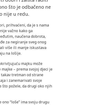
 ono što je odbačeno ne
o nije u redu.
ri, prihvaćeni, da je s nama
, nije važno kako ga
 Međutim, naučena dobrota,
ruđe za negiranje sveg onog
ali više ili manje iskustava
ju na lošije.
i okrivljujuću majku može
e majke – prema svojoj djeci je
a takav tretman od strane
ćaja i zanemarivati svoje
e što požele, da drugi oko njih
sve ono “loše” ima svoju drugu