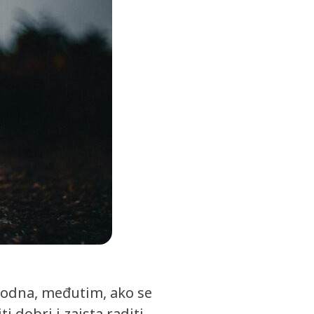
irodna, međutim, ako se
 dobri i zaista raditi