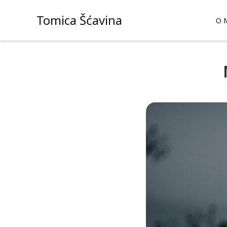
Skip
Tomica Šćavina
to
O 
content