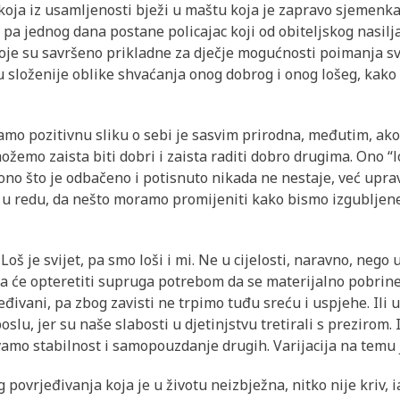
a koja iz usamljenosti bježi u maštu koja je zapravo sjemen
e, pa jednog dana postane policajac koji od obiteljskog nasil
oje su savršeno prikladne za dječje mogućnosti poimanja svi
u složenije oblike shvaćanja onog dobrog i onog lošeg, kako
amo pozitivnu sliku o sebi je sasvim prirodna, međutim, ak
ožemo zaista biti dobri i zaista raditi dobro drugima. Ono “
 ono što je odbačeno i potisnuto nikada ne nestaje, već upra
 u redu, da nešto moramo promijeniti kako bismo izgubljen
 Loš je svijet, pa smo loši i mi. Ne u cijelosti, naravno, neg
pa će opteretiti supruga potrebom da se materijalno pobrine 
ivani, pa zbog zavisti ne trpimo tuđu sreću i uspjehe. Ili 
slu, jer su naše slabosti u djetinjstvu tretirali s prezirom.
vamo stabilnost i samopouzdanje drugih. Varijacija na temu 
og povrjeđivanja koja je u životu neizbježna, nitko nije kriv, 