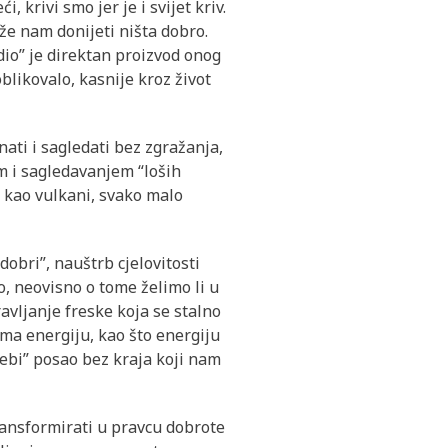
, krivi smo jer je i svijet kriv.
ože nam donijeti ništa dobro.
š dio” je direktan proizvod onog
blikovalo, kasnije kroz život
nati i sagledati bez zgražanja,
m i sagledavanjem “loših
, kao vulkani, svako malo
dobri”, nauštrb cjelovitosti
rno, neovisno o tome želimo li u
avljanje freske koja se stalno
ma energiju, kao što energiju
sebi” posao bez kraja koji nam
transformirati u pravcu dobrote