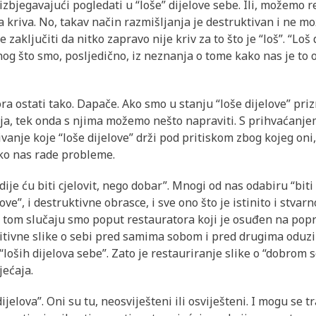
zbjegavajući pogledati u “loše” dijelove sebe. Ili, možemo reći
da kriva. No, takav način razmišljanja je destruktivan i ne m
e zaključiti da nitko zapravo nije kriv za to što je “loš”. “Lo
onog što smo, posljedično, iz neznanja o tome kako nas je to o
ra ostati tako. Dapače. Ako smo u stanju “loše dijelove” priz
nja, tek onda s njima možemo nešto napraviti. S prihvaćanje
ivanje koje “loše dijelove” drži pod pritiskom zbog kojeg oni
ko nas rade probleme.
dije ću biti cjelovit, nego dobar”. Mnogi od nas odabiru “biti 
love”, i destruktivne obrasce, i sve ono što je istinito i stva
u tom slučaju smo poput restauratora koji je osuđen na popr
itivne slike o sebi pred samima sobom i pred drugima oduzi
“loših dijelova sebe”. Zato je restauriranje slike o “dobrom 
jećaja.
jelova”. Oni su tu, neosviješteni ili osviješteni. I mogu se 