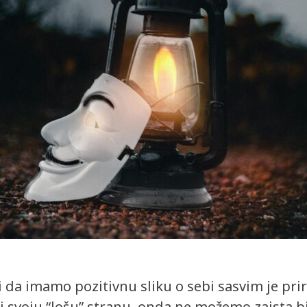
 da imamo pozitivnu sliku o sebi sasvim je pr
svoju “lošu” stranu, onda ne možemo zaista biti