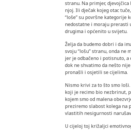
stranu. Na primjer, djevojčic
njoj. Ili dječak kojeg otac tuč
“loše” su površne kategorije k
nedostatne i moraju prerasti 
drugima i općenito u svijetu.
Želja da budemo dobri i da im
svoju “lošu” stranu, onda ne m
jer je odbačeno i potisnuto, a
dok ne shvatimo da nešto nije
pronašli i osjetili se cijelima.
Nismo krivi za to što smo loši.
koji je recimo bio nezbrinut, 
kojem smo od malena obezvrjeđ
preziremo slabost kolega na po
vlastitih nesigurnosti naruša
U cijeloj toj križaljci emotivn