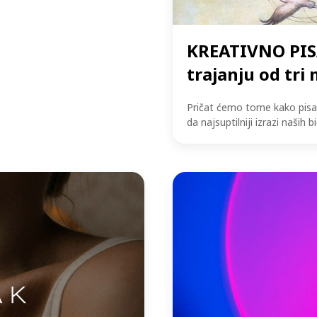
ionica u
KREATIVNO PISA
pnja 2026.
trajanju od tri 
s točno onakve kakvi jesmo.
Pričat ćemo tome kako pisan
ovezivo.
da najsuptilniji izrazi naših b