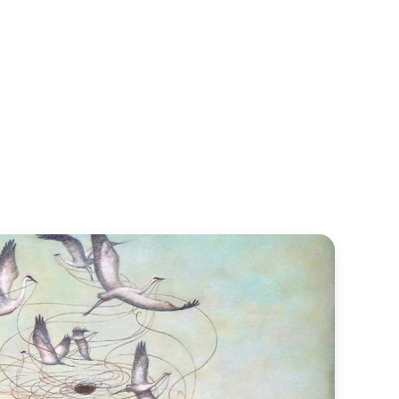
jem – jednodnevna online
ta, 20. lipnja 2026.
 ljekovito, ako ste voljeli pisati dnevnik, ako i sada
i bi se tome željeli vratiti, razumijem vas. Pisanje je
 moj oslonac, moja inspiracija. Papir prihvaća i pamti
di nas točno onakve kakvi jesmo. Pisanje nas vraća sebi,