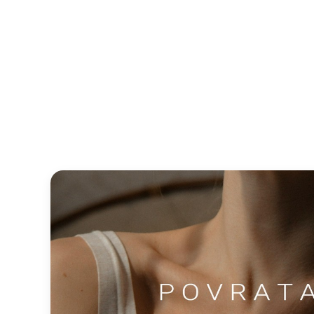
Terapija pisanjem – online rad
trajanju od tri mjeseca – 16. li
Papir prihvaća i pamti sve, ništa ne iskrivljuje, vidi na
Pisanje nas vraća sebi, otkriva skriveno, povezuje nep