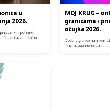
ionica u
MOJ KRUG – onl
pnja 2026.
granicama i prir
ožujka 2026.
 prepoznati i pokrenuti
istična priča, već obična
Osobne granice nam pomažu d
iznutra, pobrinemo za sebe.