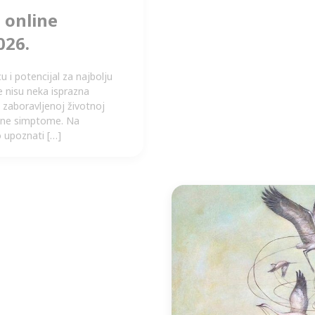
 online
Terapija pisan
026.
radionica – subo
cu i potencijal za najbolju
Ako vam je pisanje prirodno i
e nisu neka isprazna
povremeno nešto zapisujete il
i zaboravljenoj životnoj
oduvijek bilo moje utočište,
lesne simptome. Na
sve, ništa ne iskrivljuje, vi
o upoznati […]
otkriva […]