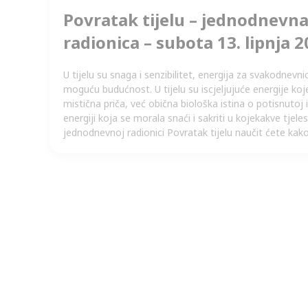
Povratak tijelu – jednodnevna
radionica – subota 13. lipnja 2
U tijelu su snaga i senzibilitet, energija za svakodnevni
moguću budućnost. U tijelu su iscjeljujuće energije koj
mistična priča, već obična biološka istina o potisnutoj 
energiji koja se morala snaći i sakriti u kojekakve tje
jednodnevnoj radionici Povratak tijelu naučit ćete kak