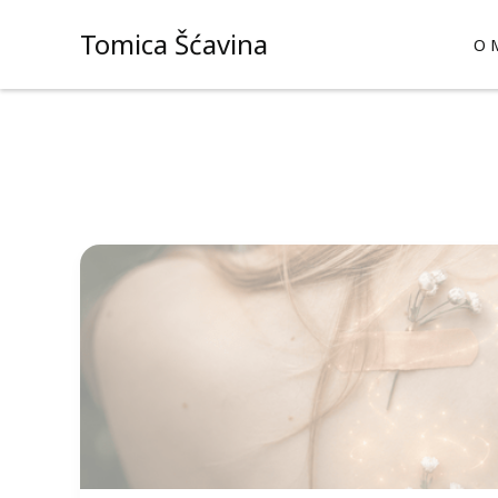
Skip
Tomica Šćavina
to
O 
content