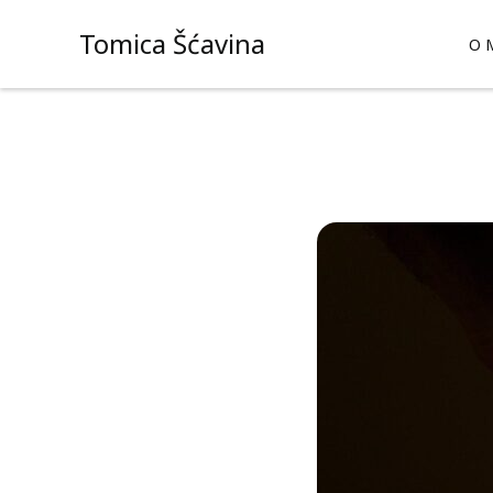
Skip
Tomica Šćavina
to
O 
content