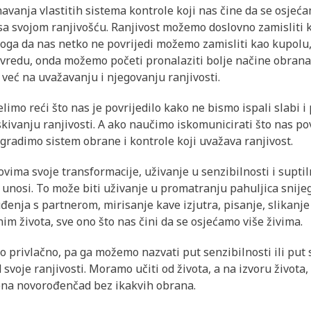
avanja vlastitih sistema kontrole koji nas čine da se osjeć
 svojom ranjivošću. Ranjivost možemo doslovno zamisliti k
oga da nas netko ne povrijedi možemo zamisliti kao kupolu
vredu, onda možemo početi pronalaziti bolje načine obrana i
 već na uvažavanju i njegovanju ranjivosti.
limo reći što nas je povrijedilo kako ne bismo ispali slabi i 
kivanju ranjivosti. A ako naučimo iskomunicirati što nas pov
 gradimo sistem obrane i kontrole koji uvažava ranjivost.
ovima svoje transformacije, uživanje u senzibilnosti i suptil
t unosi. To može biti uživanje u promatranju pahuljica snije
enja s partnerom, mirisanje kave izjutra, pisanje, slikanje
nim života, sve ono što nas čini da se osjećamo više živima.
to privlačno, pa ga možemo nazvati put senzibilnosti ili put
 svoje ranjivosti. Moramo učiti od života, a na izvoru života,
orena novorođenčad bez ikakvih obrana.