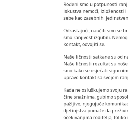
Rođeni smo u potpunosti ranjiv
iskustva nemoći, izloženosti i
sebe kao zasebnih, jedinstvenih
Odrastajući, naučili smo se br
smo ranjivost izgubili. Nemogu
kontakt, odvojiti se.
Naše ličnosti satkane su od n
Naše ličnosti rezultat su noše
smo kako se osjećati sigurnima
upravo kontakt sa svojom ranj
Kada ne osluškujemo svoju ranj
čine snažnima, gubimo sposob
pažljive, njegujuće komunikac
djetinjstva pomaže da preživi
očekivanjima roditelja, toliko 