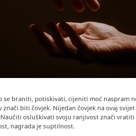
o se braniti, potiskivati, cijeniti moć naspra
jiv znači biti čovjek. Nijedan čovjek na ovaj svij
učiti osluškivati svoju ranjivost znači vratiti 
st, nagrada je suptilnost.