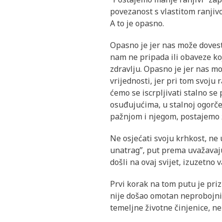
povezanost s vlastitom ranjiv
A to je opasno.
Opasno je jer nas može dovesti
nam ne pripada ili obaveze ko
zdravlju. Opasno je jer nas mo
vrijednosti, jer pri tom svoju
ćemo se iscrpljivati stalno se
osuđujućima, u stalnoj ogorče
pažnjom i njegom, postajemo ž
Ne osjećati svoju krhkost, ne 
unatrag”, put prema uvažavaju 
došli na ovaj svijet, izuzetno v
Prvi korak na tom putu je prizn
nije došao omotan neprobojnim 
temeljne životne činjenice, ne