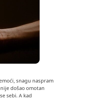
m nemoći, snagu naspram
et nije došao omotan
se sebi. A kad