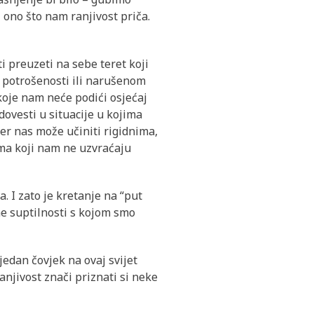
ono što nam ranjivost priča.
i preuzeti na sebe teret koji
, potrošenosti ili narušenom
 koje nam neće podići osjećaj
dovesti u situacije u kojima
jer nas može učiniti rigidnima,
ima koji nam ne uzvraćaju
. I zato je kretanje na “put
ne suptilnosti s kojom smo
ijedan čovjek na ovaj svijet
anjivost znači priznati si neke