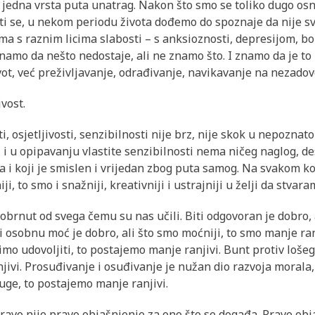
je jedna vrsta puta unatrag. Nakon što smo se toliko dugo osna
vati se, u nekom periodu života dođemo do spoznaje da nije sv
 s raznim licima slabosti – s anksioznosti, depresijom, b
Znamo da nešto nedostaje, ali ne znamo što. I znamo da je to
ivot, već preživljavanje, odrađivanje, navikavanje na nezadovo
vost.
i, osjetljivosti, senzibilnosti nije brz, nije skok u nepoznat
 i u opipavanju vlastite senzibilnosti nema ničeg naglog, de
ma i koji je smislen i vrijedan zbog puta samog. Na svakom 
i, to smo i snažniji, kreativniji i ustrajniji u želji da stv
 obrnut od svega čemu su nas učili. Biti odgovoran je dobro, 
i osobnu moć je dobro, ali što smo moćniji, to smo manje ran
imo udovoljiti, to postajemo manje ranjivi. Bunt protiv lošeg 
ivi. Prosuđivanje i osuđivanje je nužan dio razvoja morala, 
ruge, to postajemo manje ranjivi.
ravo nije pravo objašnjenje za ono što se događa. Pravo obj