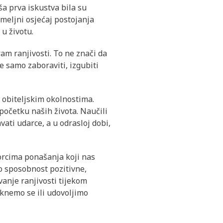
ša prva iskustva bila su
emeljni osjećaj postojanja
 u životu.
am ranjivosti. To ne znači da
e samo zaboraviti, izgubiti
 obiteljskim okolnostima.
početku naših života. Naučili
ati udarce, a u odrasloj dobi,
zorcima ponašanja koji nas
o sposobnost pozitivne,
vanje ranjivosti tijekom
aknemo se ili udovoljimo