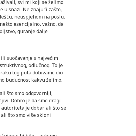
živali, svi mi koji se želimo
e u snazi. Ne znajući zašto,
olešću, neuspjehom na poslu,
 nešto esencijalno, važno, da
ljstvo, guranje dalje.
o ili suočavanje s najvećim
struktivnog, odlučnog. To je
koraku tog puta dobivamo dio
aramo budućnost kakvu želimo.
ali što smo odgovorniji,
jivi. Dobro je da smo dragi
autoriteta je dobar, ali što se
ali što smo više skloni
ašnjenje bi bilo – gubimo