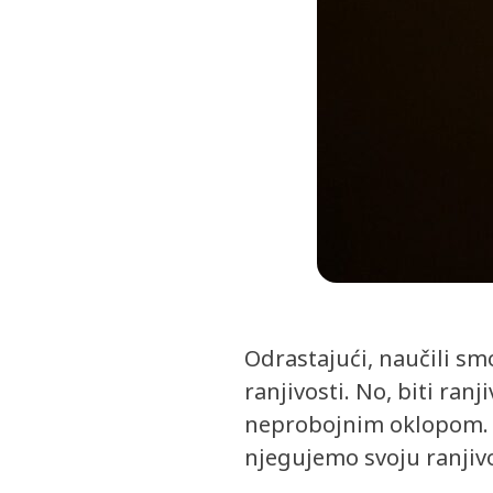
Odrastajući, naučili sm
ranjivosti. No, biti ran
neprobojnim oklopom. Na
njegujemo svoju ranjivo