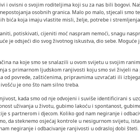
i i ovisni o svojim roditeljima koji su za nas bili bogovi. Na
 nepostojanja osobnih granica. Malo po malo, stjecali smo t
 bića koja imaju vlastite misli, želje, potrebe i stremljenja
aniti, potiskivati, cijeniti moć naspram nemoći, snagu naspr
će je odsjeći dio svog životnog iskustva, dio sebe. Moguće j
ačina na koje smo se snalazili u ovom svijetu u svojim ranim
nja s primarnom ljudskom ranjivosti koju smo svi živjeli na 
 od povrede, zaštićenima, pripravnima uzvraćati ili izbjegav
ivošću je ono što nam silno treba.
ivost, kada smo od nje odvojeni i suviše identificirani s u
nost uživanja u životu, gubimo lakoću i spontanost, gubim
ije s partnerom i djecom. Koliko god nam negiranje i odbaci
mo, da steknemo osjećaj kontrole u nesigurnom svijetu, ist
nam negiranje i odbacivanje ranjivosti u odrasloj dobi šteti.