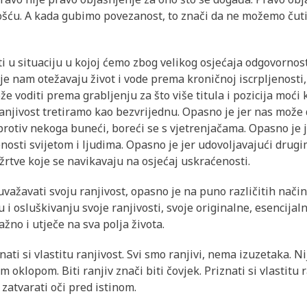
ošću. A kada gubimo povezanost, to znači da ne možemo čuti 
 u situaciju u kojoj ćemo zbog velikog osjećaja odgovornost
je nam otežavaju život i vode prema kroničnoj iscrpljenosti
že voditi prema grabljenju za što više titula i pozicija moći
 ranjivost tretiramo kao bezvrijednu. Opasno je jer nas može 
 protiv nekoga buneći, boreći se s vjetrenjačama. Opasno je 
nosti svijetom i ljudima. Opasno je jer udovoljavajući drug
rtve koje se navikavaju na osjećaj uskraćenosti.
uvažavati svoju ranjivost, opasno je na puno različitih načina
i osluškivanju svoje ranjivosti, svoje originalne, esencijal
ažno i utječe na sva polja života.
ati si vlastitu ranjivost. Svi smo ranjivi, nema izuzetaka. N
oklopom. Biti ranjiv znači biti čovjek. Priznati si vlastitu r
 zatvarati oči pred istinom.