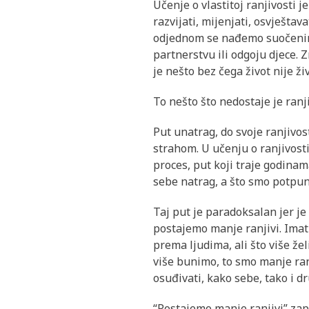
Učenje o vlastitoj ranjivosti 
razvijati, mijenjati, osvješta
odjednom se nađemo suočenima
partnerstvu ili odgoju djece. 
je nešto bez čega život nije ž
To nešto što nedostaje je ranji
Put unatrag, do svoje ranjivost
strahom. U učenju o ranjivosti
proces, put koji traje godina
sebe natrag, a što smo potpunij
Taj put je paradoksalan jer je
postajemo manje ranjivi. Imat
prema ljudima, ali što više žel
više bunimo, to smo manje ranj
osuđivati, kako sebe, tako i d
“Postajemo manje ranjivi” zap