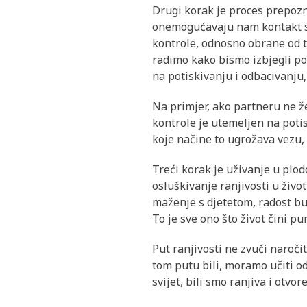
Drugi korak je proces prepozn
onemogućavaju nam kontakt sa
kontrole, odnosno obrane od t
radimo kako bismo izbjegli po
na potiskivanju i odbacivanju,
Na primjer, ako partneru ne že
kontrole je utemeljen na potis
koje načine to ugrožava vezu,
Treći korak je uživanje u plod
osluškivanje ranjivosti u živo
maženje s djetetom, radost buđ
To je sve ono što život čini pu
Put ranjivosti ne zvuči naroči
tom putu bili, moramo učiti od
svijet, bili smo ranjiva i otv