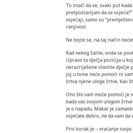
To znači da se, svaki put kada
pretpostavljam da se osjeća?” I
osjećaji, samo su “premješteni
ranjivost.
Ne bojte se, na taj način neće
Kad nekog žalite, onda se posta
Upravo ta dječja pozicija u ko
nerazriješene vlastite dječje 
joj u tome neće pomoći ni vama 
žrtva njene uloge žrtve, kao št
Ono što vam može pomoći je vra
kada vas svojom ulogom žrtve n
je o napadu. Makar je zamaskir
osjećate dobro, ne da vam da v
Prvi korak je – vraćanje svoje