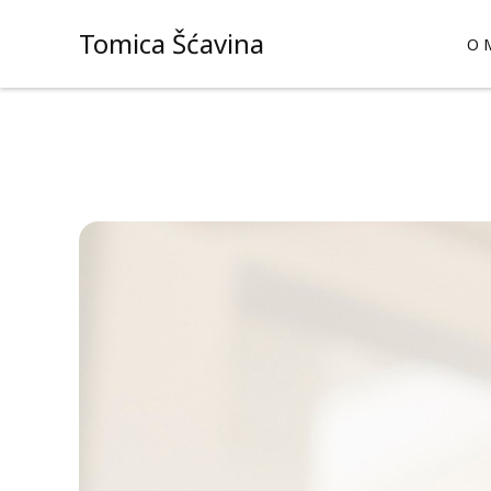
Skip
Tomica Šćavina
to
O 
content