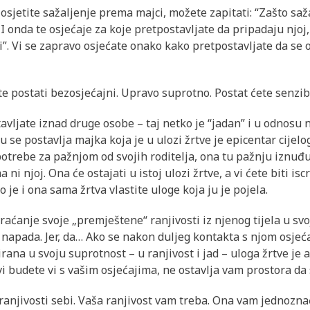
 osjetite sažaljenje prema majci, možete zapitati: “Zašto s
 onda te osjećaje za koje pretpostavljate da pripadaju njoj, 
”. Vi se zapravo osjećate onako kako pretpostavljate da se o
te postati bezosjećajni. Upravo suprotno. Postat ćete senzibi
vljate iznad druge osobe – taj netko je “jadan” i u odnosu na 
ju se postavlja majka koja je u ulozi žrtve je epicentar cije
potrebe za pažnjom od svojih roditelja, ona tu pažnju iznuđuj
ni njoj. Ona će ostajati u istoj ulozi žrtve, a vi ćete biti is
o je i ona sama žrtva vlastite uloge koja ju je pojela.
ćanje svoje „premještene“ ranjivosti iz njenog tijela u svoj
apada. Jer, da… Ako se nakon duljeg kontakta s njom osjećat
ana u svoju suprotnost – u ranjivost i jad – uloga žrtve je 
i budete vi s vašim osjećajima, ne ostavlja vam prostora da s
 ranjivosti sebi. Vaša ranjivost vam treba. Ona vam jednozn