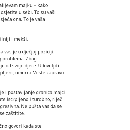
ažalijevam majku – kako
osjetite u sebi. To su vaši
sjeća ona. To je vaša
lniji i mekši.
vas je u dječjoj poziciji.
log problema. Zbog
e od svoje djece. Udovoljiti
crpljeni, umorni. Vi ste zapravo
e i postavljanje granica majci
e iscrpljeno i turobno, riječ
agresivna. Ne pušta vas da se
e zaštitite.
ačno govori kada ste