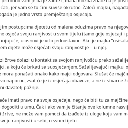
 prirodno vam je da je žalite i, mada možda znate da je posr
ati, jer vam se to čini suviše okrutno. Žaleći majku, nagađ
događa je jedna vrsta premještanja osjećaja.
vojim postupcima djetetu od malena oduzima pravo na njegovu
e osjeća svoju ranjivost u svom tijelu (tamo gdje osjećaji i
njujuće, u osnovi je vrlo jednostavno. Ako je majka “usisala
em dijete može osjećati svoju ranjivost je – u njoj.
i žrtve dolazi u kontakt sa svojom ranjivošću preko sažalije
jci, a koju će brkati sa suosjećanjem. Sažalijevajući majku, 
se mora ponašati onako kako majci odgovara. Slušat će majčine
avo naporne, zvat će je iz osjećaja obaveze, a ne iz stvarne ž
ni davatelj pažnje.
eće imati pravo na svoje osjećaje, nego će biti tu za majčine
 dogoditi u umu. Čak i ako vam je čitanje ove kolumne rasvi
i žrtve, ne može vam pomoći da izađete iz uloge koju vam m
voje ranjivosti u sebi, u svom tijelu.