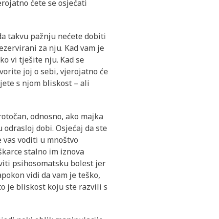
erojatno ćete se osjećati
ada takvu pažnju nećete dobiti
rezervirani za nju. Kad vam je
o vi tješite nju. Kad se
ovorite joj o sebi, vjerojatno će
jete s njom bliskost – ali
protočan, odnosno, ako majka
 odrasloj dobi. Osjećaj da ste
že vas voditi u mnoštvo
škarce stalno im iznova
viti psihosomatsku bolest jer
apokon vidi da vam je teško,
o je bliskost koju ste razvili s