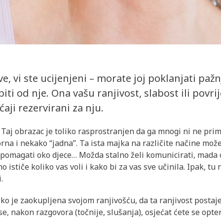
ve, vi ste ucijenjeni – morate joj poklanjati pa
iti od nje. Ona vašu ranjivost, slabost ili povr
ećaji rezervirani za nju.
Taj obrazac je toliko rasprostranjen da ga mnogi ni ne prim
orna i nekako “jadna”. Ta ista majka na različite načine može
i, pomagati oko djece… Možda stalno želi komunicirati, mada 
no ističe koliko vas voli i kako bi za vas sve učinila. Ipak, t
.
liko je zaokupljena svojom ranjivošću, da ta ranjivost postaje
 se, nakon razgovora (točnije, slušanja), osjećat ćete se opte