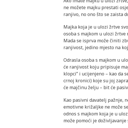
Ako imate majku u ulozi žrtve,
ne možete majku prestati osjeć
ranjivo, no ono što se zaista 
Majka koja je u ulozi žrtve s
osoba s majkom u ulozi žrtve n
Mada se isprva može činiti zbu
ranjivost, jedino mjesto na koj
Odrasla osoba s majkom u uloz
će ranjivost koju pripisuje ma
klopci” i ucijenjeno – kao da 
crnoj kronici) koje su joj zapr
će majčinu želju – bit će pasiv
Kao pasivni davatelj pažnje, n
emotivne križaljke ne može se
odnos s majkom koja je u uloz
može pomoći je doživljavanje s