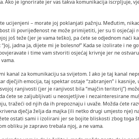
 Ako je ignorirate jer vas takva komunikacija iscrpljuje, vj
 ste ucijenjeni – morate joj poklanjati pažnju. Međutim, nik
bost ili povrijeđenost ne može primijetiti, jer su ti osjećaji 
njoj još teže (jer je vama teško), pa ćete se odjednom naći kak
: “Joj, jadna ja, dijete mi je bolesno!” Kada se izolirate i ne g
ovjeravate i time vam stvoriti osjećaj krivnje jer ne ostvaru
e vama.
vni kanal za komunikaciju sa svijetom. I ako je taj kanal ne
 dječjih emocija, taj spektar ostaje “zabranjen” i kasnije, u
vojoj ranjivosti (jer je ranjivost bila “majčin teritorij”) mo
a ćete se zaljubljivati u neosjetljive i nezainteresirane mu
ju, tražeći od njih da ih prepoznaju i uvaže. Možda ćete raz
rivena dječja želja da majka (ili netko drugi umjesto nje) n
žete ostati sami i izolirani jer se bojite bliskosti zbog toga št
om obliku je zapravo trebala njoj, a ne vama.