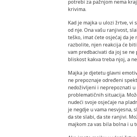
potrebi za pažnjom nema kraja.
krivima.
Kad je majka u ulozi žrtve, vi
od nje. Ona vašu ranjivost, sla
teško, imat ćete osjećaj da je 
razbolite, njen reakcija će biti
vam predbacivati da joj se ne p
bliskost kakva treba njoj, a n
Majka je djetetu glavni emoti
ne prepoznaje određeni spektar
nedoživljeni i neprepoznati u s
problematičnih situacija. Možd
nudeći svoje osjećaje na pladn
je negdje u vama nesvjesna, sk
da ste slabi, da ste ranjivi. Mo
majkom za vas bila bolna i u t