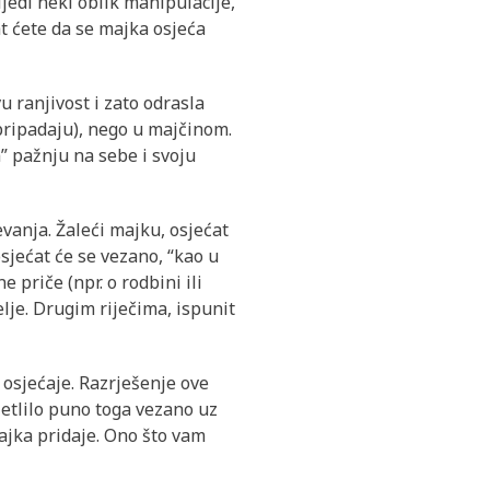
ijedi neki oblik manipulacije,
at ćete da se majka osjeća
 ranjivost i zato odrasla
 pripadaju), nego u majčinom.
” pažnju na sebe i svoju
vanja. Žaleći majku, osjećat
osjećat će se vezano, “kao u
 priče (npr. o rodbini ili
elje. Drugim riječima, ispunit
 osjećaje. Razrješenje ove
jetlilo puno toga vezano uz
ajka pridaje. Ono što vam