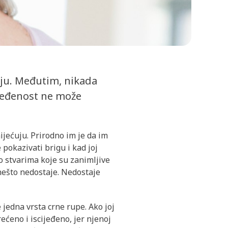
žnju. Međutim, nikada
ijeđenost ne može
ijećuju. Prirodno im je da im
 pokazivati brigu i kad joj
o stvarima koje su zanimljive
u nešto nedostaje. Nedostaje
 jedna vrsta crne rupe. Ako joj
rećeno i iscijeđeno, jer njenoj