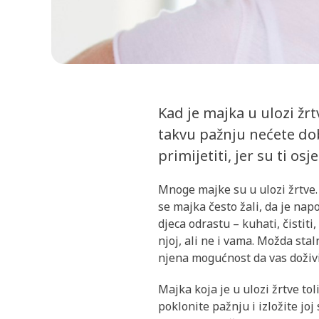
Kad je majka u ulozi žrt
takvu pažnju nećete dob
primijetiti, jer su ti osj
Mnoge majke su u ulozi žrtve. 
se majka često žali, da je nap
djeca odrastu – kuhati, čistit
njoj, ali ne i vama. Možda stal
njena mogućnost da vas doživi
Majka koja je u ulozi žrtve to
poklonite pažnju i izložite joj