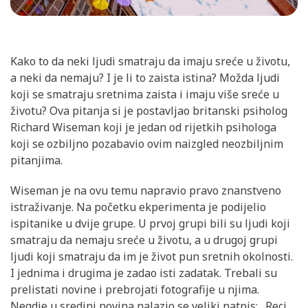
Kako to da neki ljudi smatraju da imaju sreće u životu,
a neki da nemaju? I je li to zaista istina? Možda ljudi
koji se smatraju sretnima zaista i imaju više sreće u
životu? Ova pitanja si je postavljao britanski psiholog
Richard Wiseman koji je jedan od rijetkih psihologa
koji se ozbiljno pozabavio ovim naizgled neozbiljnim
pitanjima.
Wiseman je na ovu temu napravio pravo znanstveno
istraživanje. Na početku ekperimenta je podijelio
ispitanike u dvije grupe. U prvoj grupi bili su ljudi koji
smatraju da nemaju sreće u životu, a u drugoj grupi
ljudi koji smatraju da im je život pun sretnih okolnosti.
I jednima i drugima je zadao isti zadatak. Trebali su
prelistati novine i prebrojati fotografije u njima.
Negdje u sredini novina nalazio se veliki natpis: „Reci