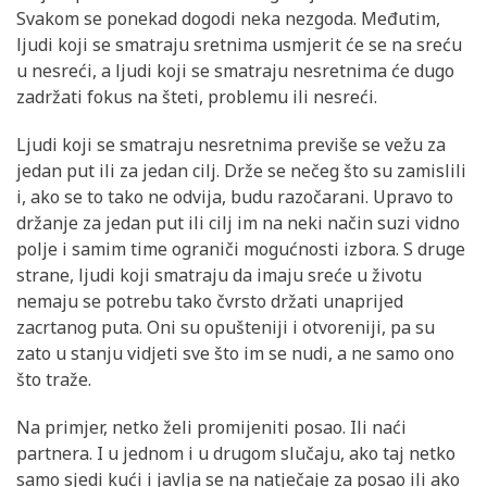
Svakom se ponekad dogodi neka nezgoda. Međutim,
ljudi koji se smatraju sretnima usmjerit će se na sreću
u nesreći, a ljudi koji se smatraju nesretnima će dugo
zadržati fokus na šteti, problemu ili nesreći.
Ljudi koji se smatraju nesretnima previše se vežu za
jedan put ili za jedan cilj. Drže se nečeg što su zamislili
i, ako se to tako ne odvija, budu razočarani. Upravo to
držanje za jedan put ili cilj im na neki način suzi vidno
polje i samim time ograniči mogućnosti izbora. S druge
strane, ljudi koji smatraju da imaju sreće u životu
nemaju se potrebu tako čvrsto držati unaprijed
zacrtanog puta. Oni su opušteniji i otvoreniji, pa su
zato u stanju vidjeti sve što im se nudi, a ne samo ono
što traže.
Na primjer, netko želi promijeniti posao. Ili naći
partnera. I u jednom i u drugom slučaju, ako taj netko
samo sjedi kući i javlja se na natječaje za posao ili ako