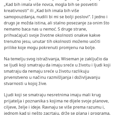
„Kad bih imala više novca, mogla bih se posvetiti
kreativnosti“ ili „Kad bih imala bih više
samopouzdanja, nudili bi mi se bolji poslovi“. I jedno i
drugo je možda istina, ali stalno posezanje za onim što
nemamo baca nas u nemoć. S druge strane,
prihvaćajući svoje životne okolnosti onakve kakve
trenutno jesu, unutar tih okolnosti možemo uočiti
prilike koje mogu pokrenuti promjenu na bolje.
Na temelju svog istraživanja, Wiseman je zaključio da
se ljudi koji smatraju da imaju sreće u životu i ljudi koji
smatraju da nemaju sreće u životu razlikuju
prvenstveno u načinu razmišljanja i doživljavanju
stvarnosti u kojoj žive.
Ljudi koji se smatraju nesretnima imaju mali krug
prijatelja i poznanika s kojima ne dijele svoje planove,
ciljeve, želje i ideje. Ravnaju se više prema razumu i,
jednom kad si nešto zacrtaju, drže se plana i programa,