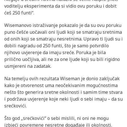
voditelju eksperimenta da si vidio ovu poruku i dobit
ćeš 250 funti“.
Wisemanovo istraživanje pokazalo je da su ovu poruku
puno češće uočavali oni ljudi koji se smatraju sretnima
od onih koji se smatraju nesretnima. Upravo ti ljudi su i
dobili nagradu od 250 funti, što je samo potvrdilo
njihovo uvjerenje da imaju sreće. Poruka je bila
prilično uočljiva, ali ne za one ljude koji su bili rigidno
usmjereni na zadatak.
Na temelju ovih rezultata Wiseman je donio zaključak
kako je otvorenost uma neočekivanim mogućnostima
nešto što generira sretne okolnosti i samim time stvara
i podržava uvjerenje koje neki ljudi o sebi imaju – da su
srećkovići.
Što god „srećkovići“ o sebi mislili, ni oni ne mogu
izbjeći povremene nesretne događaje ili okolnosti.