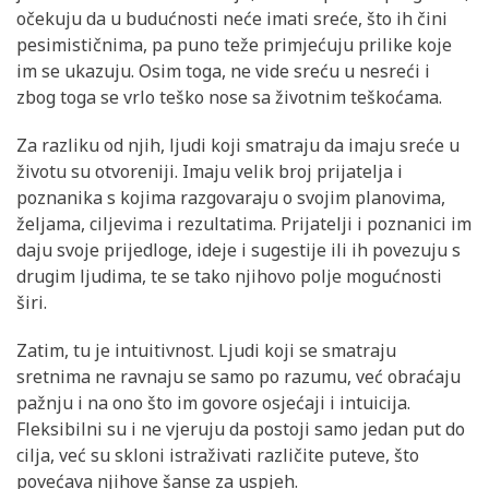
očekuju da u budućnosti neće imati sreće, što ih čini
pesimističnima, pa puno teže primjećuju prilike koje
im se ukazuju. Osim toga, ne vide sreću u nesreći i
zbog toga se vrlo teško nose sa životnim teškoćama.
Za razliku od njih, ljudi koji smatraju da imaju sreće u
životu su otvoreniji. Imaju velik broj prijatelja i
poznanika s kojima razgovaraju o svojim planovima,
željama, ciljevima i rezultatima. Prijatelji i poznanici im
daju svoje prijedloge, ideje i sugestije ili ih povezuju s
drugim ljudima, te se tako njihovo polje mogućnosti
širi.
Zatim, tu je intuitivnost. Ljudi koji se smatraju
sretnima ne ravnaju se samo po razumu, već obraćaju
pažnju i na ono što im govore osjećaji i intuicija.
Fleksibilni su i ne vjeruju da postoji samo jedan put do
cilja, već su skloni istraživati različite puteve, što
povećava njihove šanse za uspjeh.