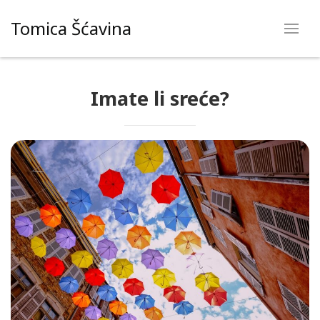
Skip
Tomica Šćavina
to
content
Imate li sreće?