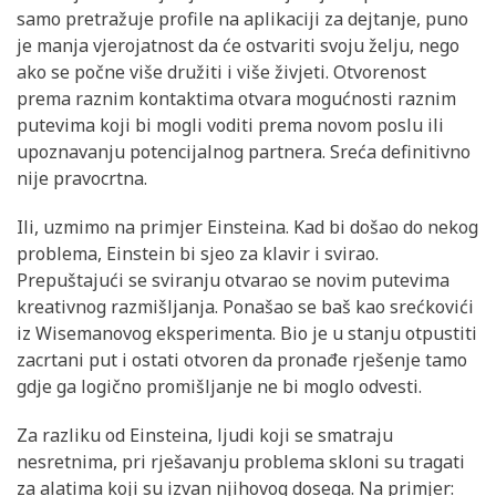
samo pretražuje profile na aplikaciji za dejtanje, puno
je manja vjerojatnost da će ostvariti svoju želju, nego
ako se počne više družiti i više živjeti. Otvorenost
prema raznim kontaktima otvara mogućnosti raznim
putevima koji bi mogli voditi prema novom poslu ili
upoznavanju potencijalnog partnera. Sreća definitivno
nije pravocrtna.
Ili, uzmimo na primjer Einsteina. Kad bi došao do nekog
problema, Einstein bi sjeo za klavir i svirao.
Prepuštajući se sviranju otvarao se novim putevima
kreativnog razmišljanja. Ponašao se baš kao srećkovići
iz Wisemanovog eksperimenta. Bio je u stanju otpustiti
zacrtani put i ostati otvoren da pronađe rješenje tamo
gdje ga logično promišljanje ne bi moglo odvesti.
Za razliku od Einsteina, ljudi koji se smatraju
nesretnima, pri rješavanju problema skloni su tragati
za alatima koji su izvan njihovog dosega. Na primjer: