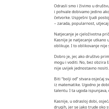
Odrasli smo i živimo u društv
i pohvale dobivamo jedino ako 
četvorke. Uspješni ljudi posto
– zarada, popularnost, utjecaj
Natjecanje je cjeloživotna pri
Kasnije je natjecanje utkano u 
oblikuje. I to oblikovanje nije
Dobro je, jer, ako društvo prim
mogu i voditi. No, bez obzira
nije uvijek jednostavno nositi.
Biti “bolji od” stvara osjećaj 
iz matematike. Ugodno je dobit
talentu. I ta ugoda ispunjava, 
Kasnije, u odrasloj dobi, osje
drugih, jer se jako trude oko 