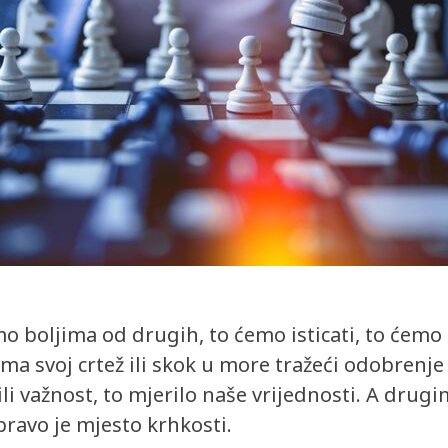
 boljima od drugih, to ćemo isticati, to ćemo 
ma svoj crtež ili skok u more tražeći odobrenje i
ili važnost, to mjerilo naše vrijednosti. A drugim
apravo je mjesto krhkosti.