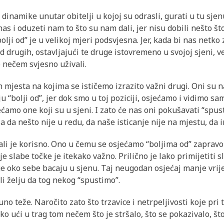
inamike unutar obitelji u kojoj su odrasli, gurati u tu sjenu
nas i oduzeti nam to što su nam dali, jer nisu dobili nešto š
lji od” je u velikoj mjeri podsvjesna. Jer, kada bi nas netko
d drugih, ostavljajući te druge istovremeno u svojoj sjeni, v
o nečem svjesno uživali.
h mjesta na kojima se ističemo izrazito važni drugi. Oni su 
ju “bolji od”, jer dok smo u toj poziciji, osjećamo i vidimo 
amo one koji su u sjeni. I zato će nas oni pokušavati “spusti
 da nešto nije u redu, da naše isticanje nije na mjestu, da 
ali je korisno. Ono u čemu se osjećamo “boljima od” zapravo
e slabe točke je itekako važno. Prilično je lako primijetiti 
ruge oko sebe bacaju u sjenu. Taj neugodan osjećaj manje vrije
 ili želju da tog nekog “spustimo”.
puno teže. Naročito zato što trzavice i netrpeljivosti koje p
ko ući u trag tom nečem što je stršalo, što se pokazivalo, što