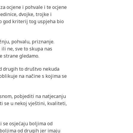
a ocjene i pohvale i te ocjene
dinice, dvojke, trojke i
o god kriterij tog uspjeha bio
žnju, pohvalu, priznanje.
 ili ne, sve to skupa nas
oje strane gledamo.
 od drugih to društvo nekuda
oblikuje na načine s kojima se
lesnom, pobjediti na natjecanju
se u nekoj vještini, kvaliteti,
ki se osjećaju boljima od
 boljima od drugih jer imaju