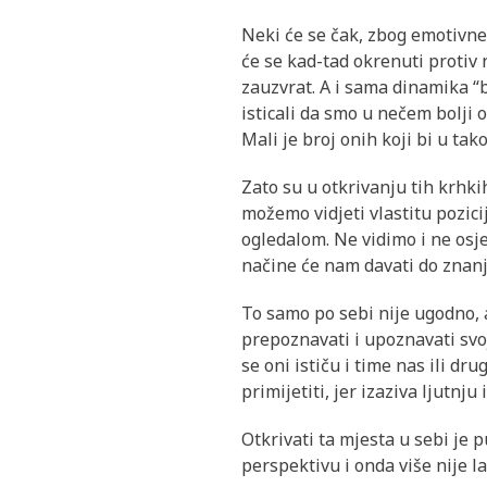
Neki će se čak, zbog emotivne d
će se kad-tad okrenuti protiv 
zauzvrat. A i sama dinamika “bo
isticali da smo u nečem bolji o
Mali je broj onih koji bi u tak
Zato su u otkrivanju tih krhki
možemo vidjeti vlastitu pozici
ogledalom. Ne vidimo i ne osjeć
načine će nam davati do znanja
To samo po sebi nije ugodno, 
prepoznavati i upoznavati svoj
se oni ističu i time nas ili d
primijetiti, jer izaziva ljutnju
Otkrivati ta mjesta u sebi je 
perspektivu i onda više nije la