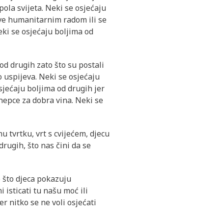
pola svijeta. Neki se osjećaju
bave humanitarnim radom ili se
eki se osjećaju boljima od
od drugih zato što su postali
o uspijeva. Neki se osjećaju
sjećaju boljima od drugih jer
nepce za dobra vina. Neki se
u tvrtku, vrt s cvijećem, djecu
drugih, što nas čini da se
o što djeca pokazuju
i isticati tu našu moć ili
er nitko se ne voli osjećati