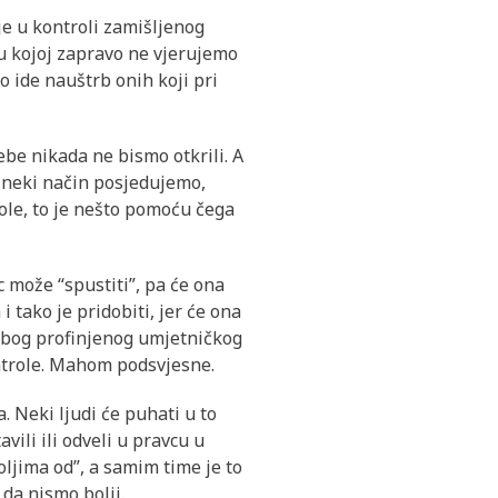
je u kontroli zamišljenog
u kojoj zapravo ne vjerujemo
to ide nauštrb onih koji pri
sebe nikada ne bismo otkrili. A
na neki način posjedujemo,
role, to je nešto pomoću čega
 može “spustiti”, pa će ona
 tako je pridobiti, jer će ona
 zbog profinjenog umjetničkog
kontrole. Mahom podsvjesne.
 Neki ljudi će puhati u to
vili ili odveli u pravcu u
oljima od”, a samim time je to
da nismo bolji.