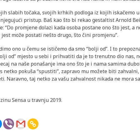
ojih slabih točaka, svojih krhkih podloga iz kojih iskačemo u
njegujući pristup. Baš kao što bi rekao gestaltist Arnold Be
: “Do promjene dolazi kada osoba postane ono što jest, a ne o
o jest može postati nešto drugo, što čini promjenu”.
mo ono u čemu se ističemo da smo “bolji od”. I to prepozna
lji od” mjesto u sebi i prihvatiti da je to trenutno dio nas, 
 utjecaj na naše ponašanje ima ono što je i nama samima dub
as netko pokuša “spustiti”, zapravo mu možete biti zahvalni,
ti. Naravno, taj netko za vašu zahvalnost nikada ne mora sa
zinu Sensa u travnju 2019.