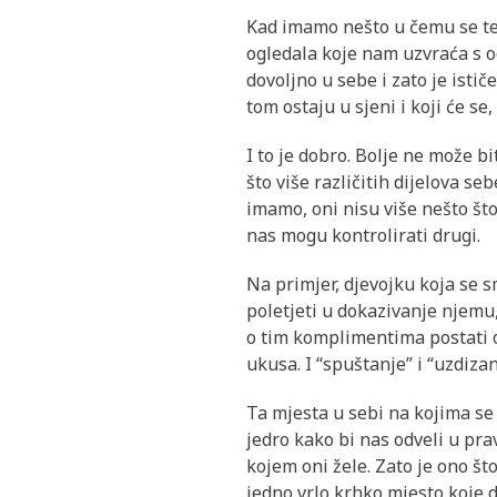
Kad imamo nešto u čemu se teži
ogledala koje nam uzvraća s o
dovoljno u sebe i zato je istič
tom ostaju u sjeni i koji će se
I to je dobro. Bolje ne može bi
što više različitih dijelova se
imamo, oni nisu više nešto što
nas mogu kontrolirati drugi.
Na primjer, djevojku koja se s
poletjeti u dokazivanje njemu,
o tim komplimentima postati o
ukusa. I “spuštanje” i “uzdiza
Ta mjesta u sebi na kojima se
jedro kako bi nas odveli u prav
kojem oni žele. Zato je ono št
jedno vrlo krhko mjesto koje 