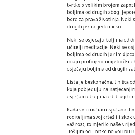
tvrtke s velikim brojem zaposl
boljima od drugih zbog ljepote
bore za prava životinja. Neki 
drugih jer ne jedu meso.
Neki se osjećaju boljima od dr
učitelji meditacije. Neki se o
boljima od drugih jer im djeca
imaju profinjeni umjetnički u
osjećaju boljima od drugih zat
Lista je beskonačna. I ništa od
koja pobjeđuju na natjecanjima
osjećamo boljima od drugih, o
Kada se u nečem osjećamo bolj
roditeljima svoj crtež ili skok
važnost, to mjerilo naše vrijed
“lošijim od”, nitko ne voli biti 