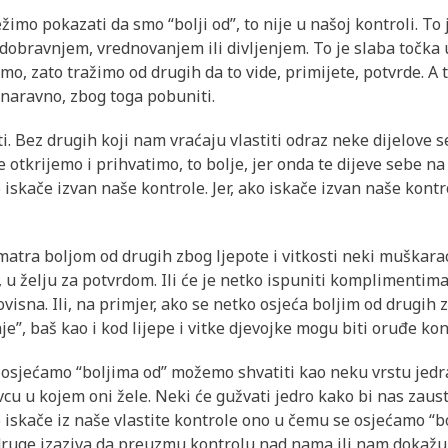
mo pokazati da smo “bolji od”, to nije u našoj kontroli. To 
dobravnjem, vrednovanjem ili divljenjem. To je slaba točka 
emo, zato tražimo od drugih da to vide, primijete, potvrde. A 
, naravno, zbog toga pobuniti.
ti. Bez drugih koji nam vraćaju vlastiti odraz neke dijelove 
be otkrijemo i prihvatimo, to bolje, jer onda te dijeve sebe 
 iskače izvan naše kontrole. Jer, ako iskače izvan naše kont
matra boljom od drugih zbog ljepote i vitkosti neki muškarac
 u želju za potvrdom. Ili će je netko ispuniti komplimentima i
visna. Ili, na primjer, ako se netko osjeća boljim od drugih
nje”, baš kao i kod lijepe i vitke djevojke mogu biti oruđe 
 osjećamo “boljima od” možemo shvatiti kao neku vrstu jedra.
cu u kojem oni žele. Neki će gužvati jedro kako bi nas zausta
o iskače iz naše vlastite kontrole ono u čemu se osjećamo “b
druge izaziva da preuzmu kontrolu nad nama ili nam dokažu 