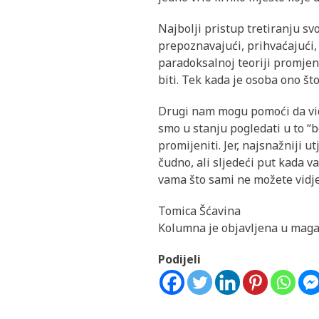
Najbolji pristup tretiranju sv
prepoznavajući, prihvaćajući, 
paradoksalnoj teoriji promjene
biti. Tek kada je osoba ono št
Drugi nam mogu pomoći da vidi
smo u stanju pogledati u to “bo
promijeniti. Jer, najsnažniji
čudno, ali sljedeći put kada v
vama što sami ne možete vidje
Tomica Šćavina
Kolumna je objavljena u maga
Podijeli