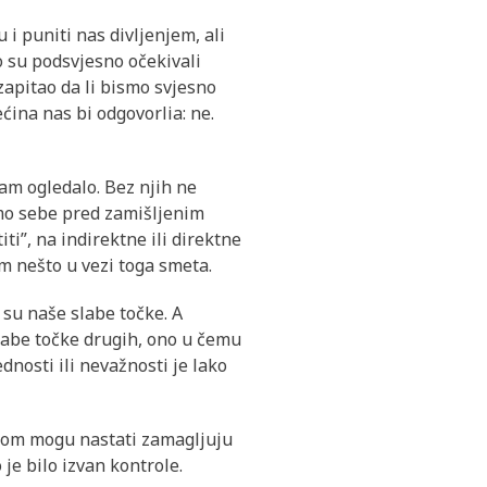
 i puniti nas divljenjem, ali
to su podsvjesno očekivali
 zapitao da li bismo svjesno
ećina nas bi odgovorlia: ne.
nam ogledalo. Bez njih ne
samo sebe pred zamišljenim
ti”, na indirektne ili direktne
im nešto u vezi toga smeta.
 su naše slabe točke. A
slabe točke drugih, ono u čemu
dnosti ili nevažnosti je lako
ri tom mogu nastati zamagljuju
 je bilo izvan kontrole.