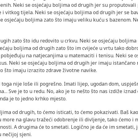
enih. Neki se osjećaju boljima od drugih jer su proputovali 
 i vitkog tijela. Neki se osjećaju boljima od drugih jer se 
se osjećaju boljima zato što imaju veliku kuću s bazenom. N
ugih zato što idu redovito u crkvu. Neki se osjećaju boljima 
sjećaju boljima od drugih zato što im cvijeće u vrtu tako dobr
 pobjeđuju na natjecanjima u matemaciti i tenisu. Neki se o
kus. Neki se osjećaju boljima od drugih jer imaju istančano 
o što imaju izrazito zdrave životne navike.
 toga nije loše ili pogrešno. Imati lijep, ugodan dom, uspješn
… Sve je to u redu. No, ako je to nešto što nas izdiže iznad 
nda je to jedno krhko mjesto.
ima od drugih, to ćemo isticati, to ćemo pokazivati. Baš ka
 u more na glavu tražeći odobrenje ili divljenje, tako ćemo i m
nosti. A drugima će to smetati. Logično je da će im smetati, j
u nečijoj sjeni.