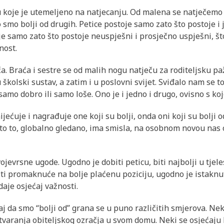
u koje je utemeljeno na natjecanju. Od malena se natječemo z
smo bolji od drugih. Petice postoje samo zato što postoje i je
je samo zato što postoje neuspješni i prosječno uspješni, št
nost.
ča. Braća i sestre se od malih nogu natječu za roditeljsku pa
školski sustav, a zatim i u poslovni svijet. Sviđalo nam se to
 samo dobro ili samo loše. Ono je i jedno i drugo, ovisno s k
ijećuje i nagrađuje one koji su bolji, onda oni koji su bolji
 što to, globalno gledano, ima smisla, na osobnom novou nas 
svojevrsne ugode. Ugodno je dobiti peticu, biti najbolji u tje
i promaknuće na bolje plaćenu poziciju, ugodno je istaknuti 
daje osjećaj važnosti.
ćaj da smo “bolji od” grana se u puno različitih smjerova. Ne
stvaranja obiteljskog ozračja u svom domu. Neki se osjećaju