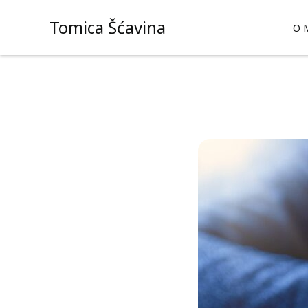
Skip
Tomica Šćavina
to
O 
content